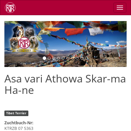
Direkt
Navig
zum
aktiv
Inhalt
Previous
Next
Asa vari Athowa Skar-ma
Ha-ne
Tibet Terrier
Zuchtbuch-Nr:
KTRZB 07 5363