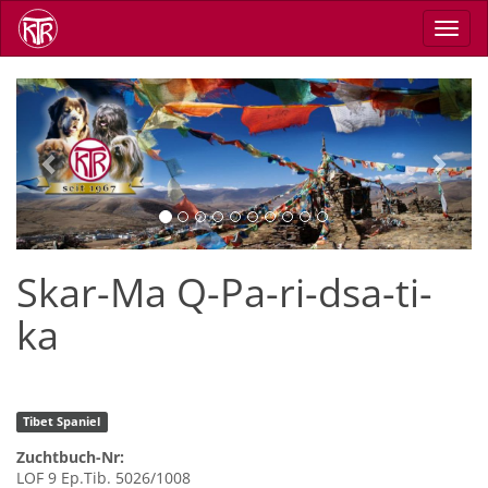
Direkt
Navig
zum
aktiv
Inhalt
Previous
Next
Skar-Ma Q-Pa-ri-dsa-ti-
ka
Tibet Spaniel
Zuchtbuch-Nr:
LOF 9 Ep.Tib. 5026/1008