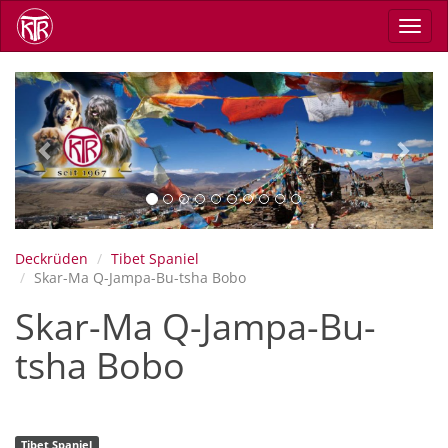
Direkt
Navig
zum
aktiv
Inhalt
Previous
Next
Deckrüden
Tibet Spaniel
Skar-Ma Q-Jampa-Bu-tsha Bobo
Skar-Ma Q-Jampa-Bu-
tsha Bobo
Tibet Spaniel