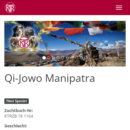
Direkt
Navig
zum
aktiv
Inhalt
Previous
Next
Qi-Jowo Manipatra
Tibet Spaniel
Zuchtbuch-Nr:
KTRZB 18 1164
Geschlecht: