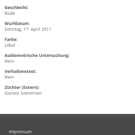
Geschlecht:
Rüde
Wurfdatum:
Sonntag, 17. April 2011
Farbe:
zobel
Audiometrische Untersuchung:
Nein
Verhaltenstest:
Nein
Züchter (Extern):
Gunvor Soerensen
Impressum