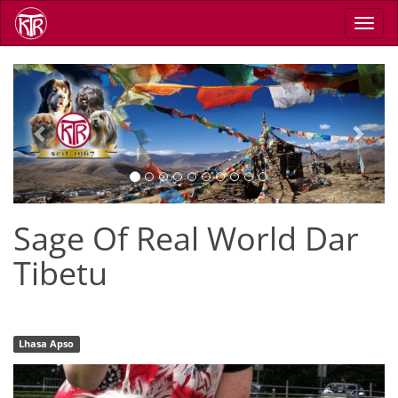
Direkt
Navig
zum
aktiv
Inhalt
Previous
Next
Sage Of Real World Dar
Tibetu
Lhasa Apso