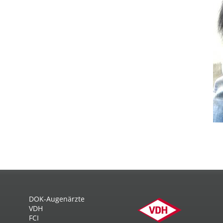
DOK-Augenärzte
VDH
FCI