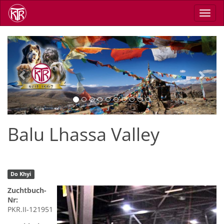
Direkt
Navig
zum
aktiv
Inhalt
Previous
Next
Balu Lhassa Valley
Do Khyi
Zuchtbuch-
Nr:
PKR.II-121951