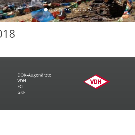
018
DOK-Augenärzte
VDH
FCI
GKF