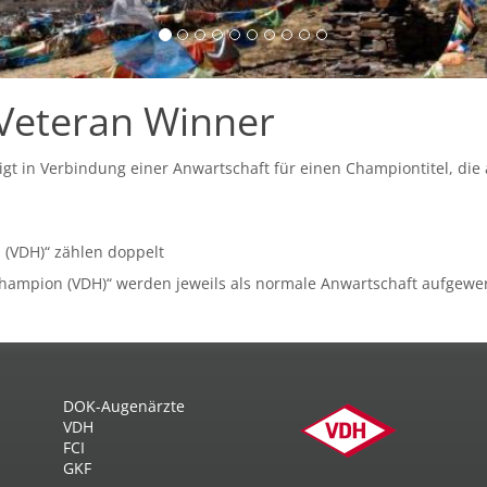
Veteran Winner
igt in Verbindung einer Anwartschaft für einen Championtitel, di
 (VDH)“ zählen doppelt
Champion (VDH)“ werden jeweils als normale Anwartschaft aufgewer
DOK-Augenärzte
VDH
FCI
GKF