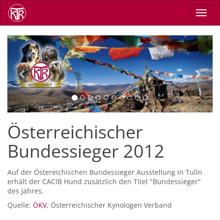
Direkt
Navig
zum
aktiv
Inhalt
Previous
Next
Österreichischer
Bundessieger 2012
Auf der Östereichischen Bundessieger Ausstellung in Tulln
erhält der CACIB Hund zusätzlich den Titel "Bundessieger"
des Jahres.
Quelle:
ÖKV,
Österreichischer Kynologen Verband