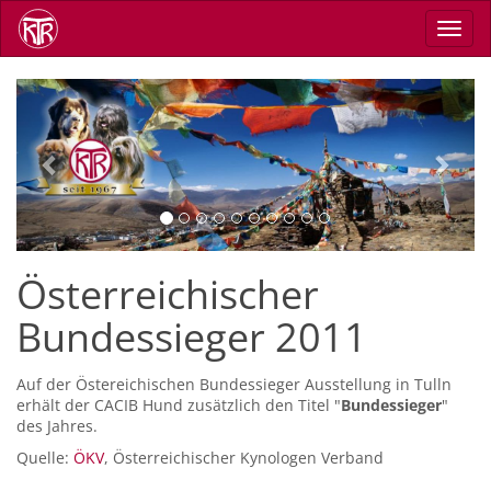
Direkt
Navig
zum
aktiv
Inhalt
Previous
Next
Österreichischer
Bundessieger 2011
Auf der Östereichischen Bundessieger Ausstellung in Tulln
erhält der CACIB Hund zusätzlich den Titel "
Bundessieger
"
des Jahres.
Quelle:
ÖKV
, Österreichischer Kynologen Verband