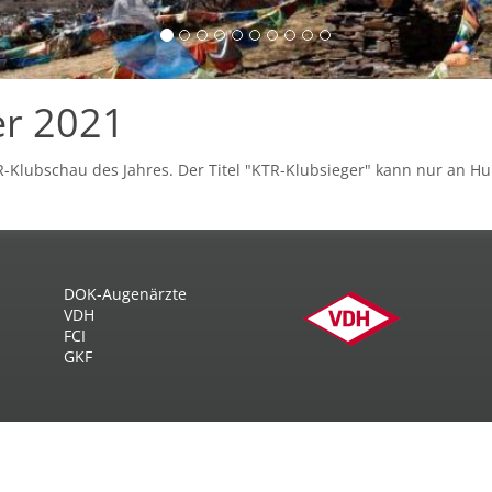
er 2021
R-Klubschau des Jahres. Der Titel "KTR-Klubsieger" kann nur an H
DOK-Augenärzte
VDH
FCI
GKF