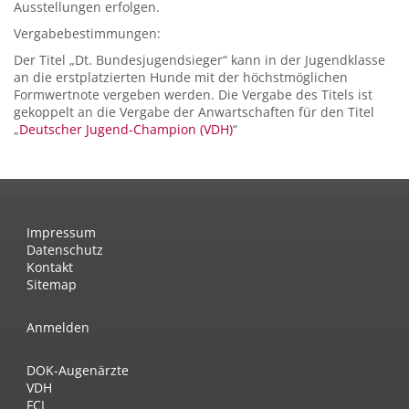
Ausstellungen erfolgen.
Vergabebestimmungen:
Der Titel „Dt. Bundesjugendsieger“ kann in der Jugendklasse
an die erstplatzierten Hunde mit der höchstmöglichen
Formwertnote vergeben werden. Die Vergabe des Titels ist
gekoppelt an die Vergabe der Anwartschaften für den Titel
„
Deutscher Jugend-Champion (VDH)
“
Impressum
Datenschutz
Kontakt
Sitemap
Anmelden
DOK-Augenärzte
VDH
FCI