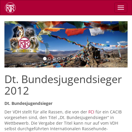
Direkt
Navig
zum
aktiv
Inhalt
Previous
Next
Dt. Bundesjugendsieger
2012
Dt. Bundesjugendsieger
Der VDH stellt für alle Rassen, die von der
FCI
für ein CACIB
vorgesehen sind, den Titel „Dt. Bundesjugendsieger“ in
Wettbewerb. Die Vergabe der Titel kann nur auf vom VDH
selbst durchgeführten Internationalen Rassehunde-