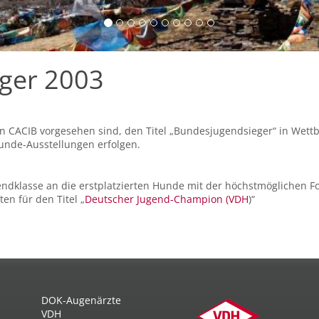
eger 2003
in CACIB vorgesehen sind, den Titel „Bundesjugendsieger“ in Wett
unde-Ausstellungen erfolgen.
gendklasse an die erstplatzierten Hunde mit der höchstmöglichen
en für den Titel „
Deutscher Jugend-Champion (VDH
)“
DOK-Augenärzte
VDH