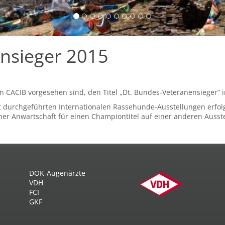
nsieger 2015
 ein CACIB vorgesehen sind, den Titel „Dt. Bundes-Veteranensieger“
t durchgeführten Internationalen Rassehunde-Ausstellungen erfolg
er Anwartschaft für einen Championtitel auf einer anderen Ausst
DOK-Augenärzte
VDH
FCI
GKF