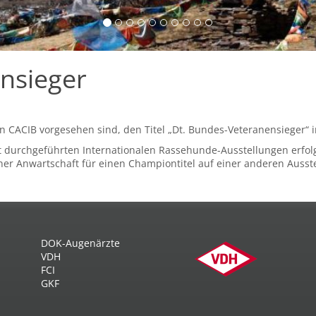
nsieger
 ein CACIB vorgesehen sind, den Titel „Dt. Bundes-Veteranensieger“
t durchgeführten Internationalen Rassehunde-Ausstellungen erfolg
er Anwartschaft für einen Championtitel auf einer anderen Ausst
DOK-Augenärzte
VDH
FCI
GKF