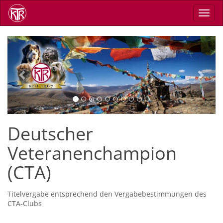
Direkt
Navig
zum
aktiv
Inhalt
Previous
Next
Deutscher
Veteranenchampion
(CTA)
Titelvergabe entsprechend den Vergabebestimmungen des
CTA-Clubs