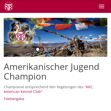
Direkt
Navig
zum
aktiv
Inhalt
Previous
Next
Amerikanischer Jugend
Champion
Championat entsprechend den Regelungen des
"AKC,
American Kennel Club"
Titelvergabe