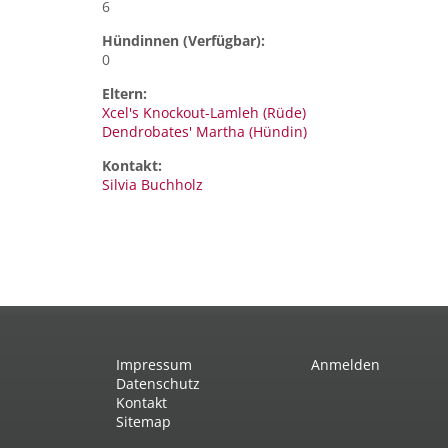
6
Hündinnen (Verfügbar):
0
Eltern:
Xcel's Knockout-Lamleh (Rüde)
Dendrobates' Martha (Hündin)
Kontakt:
Silvia
Buchholz
Impressum
Anmelden
Datenschutz
Kontakt
Sitemap