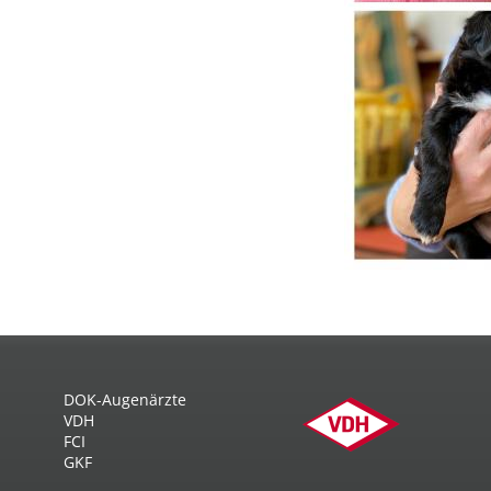
DOK-Augenärzte
VDH
FCI
GKF