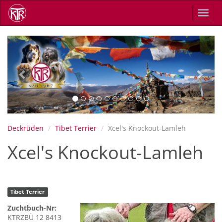
Skip
Toggl
to
navig
main
content
Previous
Next
Deckrüden
Tibet Terrier
Xcel's Knockout-Lamleh
Xcel's Knockout-Lamleh
Tibet Terrier
Zuchtbuch-Nr:
KTRZBÜ 12 8413