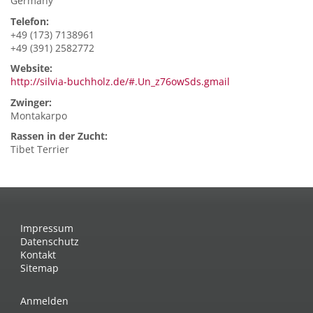
Germany
Telefon:
+49 (173) 7138961
+49 (391) 2582772
Website:
http://silvia-buchholz.de/#.Un_z76owSds.gmail
Zwinger:
Montakarpo
Rassen in der Zucht:
Tibet Terrier
Impressum
Datenschutz
Kontakt
Sitemap
Anmelden