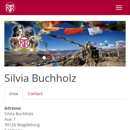
Skip
Toggl
to
navig
main
content
Previous
Next
Silvia Buchholz
Primary
View
(active
Contact
tabs
tab)
Adresse:
Silvia
Buchholz
Aue 7
39126
Magdeburg