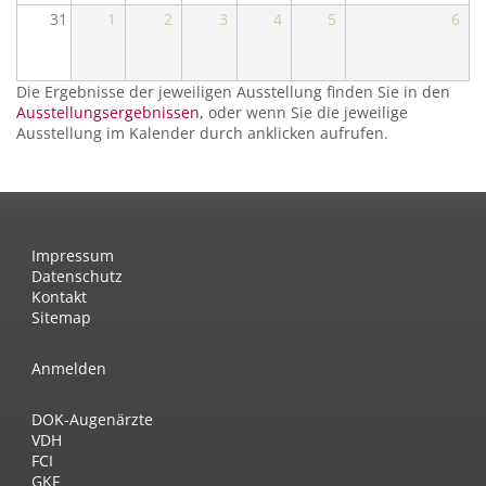
31
1
2
3
4
5
6
Die Ergebnisse der jeweiligen Ausstellung finden Sie in den
Ausstellungsergebnissen,
oder wenn Sie die jeweilige
Ausstellung im Kalender durch anklicken aufrufen.
Impressum
Datenschutz
Kontakt
Sitemap
Anmelden
DOK-Augenärzte
VDH
FCI
GKF