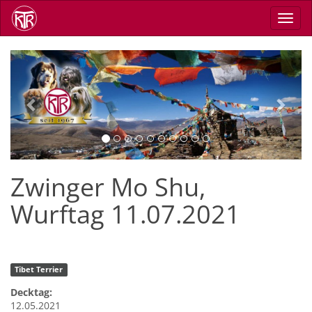
Skip
Toggl
to
navig
main
content
Previous
Next
Zwinger Mo Shu,
Wurftag 11.07.2021
Tibet Terrier
Decktag:
12.05.2021