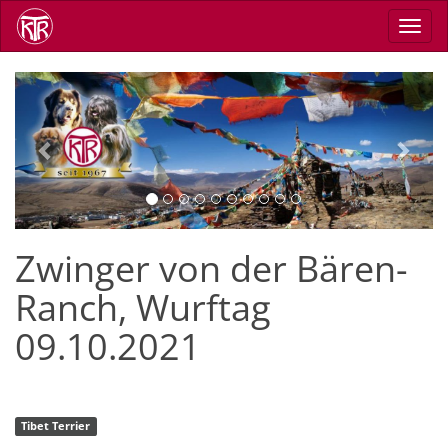
Skip
Toggl
to
navig
main
content
Previous
Next
Zwinger von der Bären-
Ranch, Wurftag
09.10.2021
Tibet Terrier