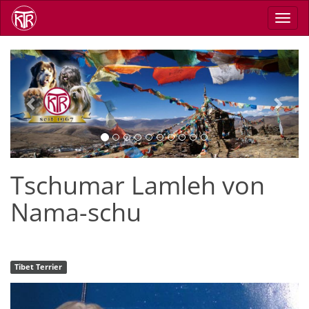
Skip
Toggl
to
navig
main
content
Previous
Next
Tschumar Lamleh von
Nama-schu
Tibet Terrier