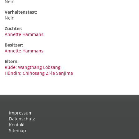
Nein
Verhaltenstest:
Nein
Züchter:
Annette Hammans
Besitzer:
Annette Hammans
Eltern:
Rüde: Wangthang Lobsang
Hündin: Chihosang Zi-la Sanjima
Impressum
Datenschutz
Kontakt
Sitemap