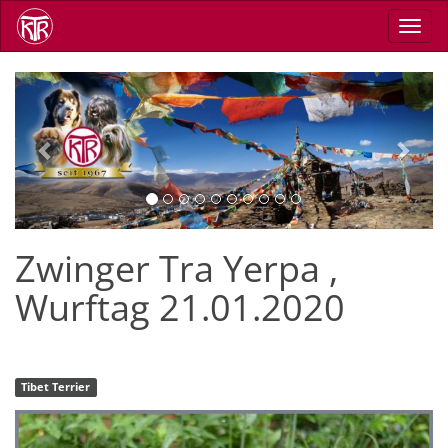
Skip
Toggl
to
navig
main
content
Previous
Next
Zwinger Tra Yerpa ,
Wurftag 21.01.2020
Tibet Terrier