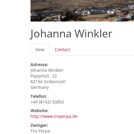
Johanna Winkler
Primary
View
(active
Contact
tabs
tab)
Adresse:
Johanna
Winkler
Pappelstr. 22
82194
Gröbenzell
Germany
Telefon:
+49 (8142) 50850
Website:
http://www.trayerpa.de
Zwinger:
Tra Yerpa