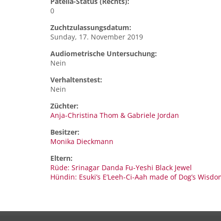
Patella-Status (Rechts):
0
Zuchtzulassungsdatum:
Sunday, 17. November 2019
Audiometrische Untersuchung:
Nein
Verhaltenstest:
Nein
Züchter:
Anja-Christina Thom & Gabriele Jordan
Besitzer:
Monika Dieckmann
Eltern:
Rüde: Srinagar Danda Fu-Yeshi Black Jewel
Hündin: Esuki’s E’Leeh-Ci-Aah made of Dog’s Wisdo