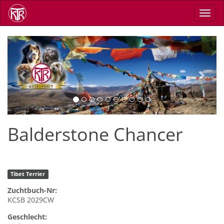
Skip
Toggl
to
navig
main
content
Previous
Next
Balderstone Chancer
Tibet Terrier
Zuchtbuch-Nr:
KCSB 2029CW
Geschlecht: