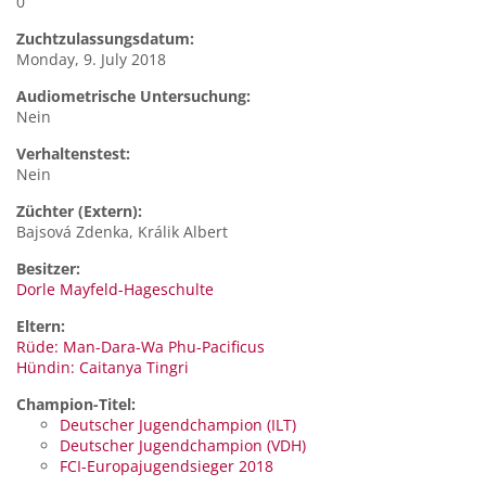
0
Zuchtzulassungsdatum:
Monday, 9. July 2018
Audiometrische Untersuchung:
Nein
Verhaltenstest:
Nein
Züchter (Extern):
Bajsová Zdenka, Králik Albert
Besitzer:
Dorle Mayfeld-Hageschulte
Eltern:
Rüde: Man-Dara-Wa Phu-Pacificus
Hündin: Caitanya Tingri
Champion-Titel:
Deutscher Jugendchampion (ILT)
Deutscher Jugendchampion (VDH)
FCI-Europajugendsieger 2018