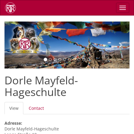
Skip
Toggl
to
navig
main
content
Previous
Next
Dorle Mayfeld-
Hageschulte
Primary
View
(active
Contact
tabs
tab)
Adresse:
Dorle
Mayfeld-Hageschulte