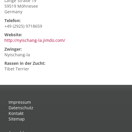
Lange Straße 19
59519
Möhnesee
Germany
Telefon:
+49 (2925) 9718659
Website:
http://nyischang-la.jimdo.com/
Zwinger:
Nyischang-la
Rassen in der Zucht:
Tibet Terrier
Impressum
Datenschutz
Kontakt
Sitemap