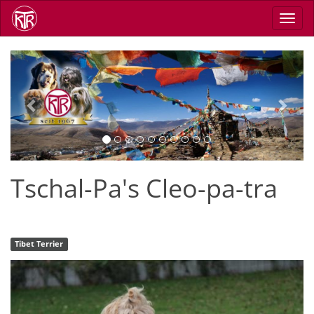
Skip
Toggl
to
navig
main
content
Previous
Next
Tschal-Pa's Cleo-pa-tra
Tibet Terrier