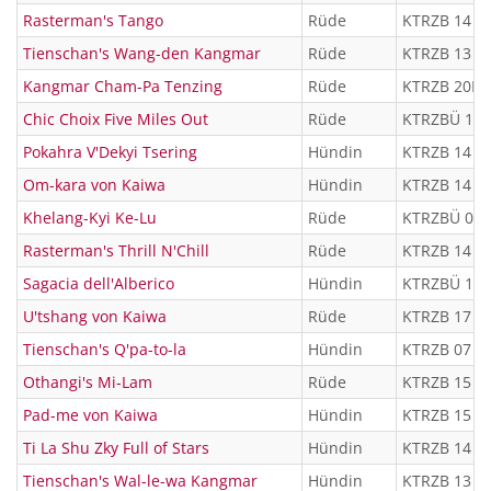
Rasterman's Tango
Rüde
KTRZB 14 9
Tienschan's Wang-den Kangmar
Rüde
KTRZB 13 8
Kangmar Cham-Pa Tenzing
Rüde
KTRZB 20LA
Chic Choix Five Miles Out
Rüde
KTRZBÜ 13 
Pokahra V'Dekyi Tsering
Hündin
KTRZB 14 9
Om-kara von Kaiwa
Hündin
KTRZB 14 9
Khelang-Kyi Ke-Lu
Rüde
KTRZBÜ 07 
Rasterman's Thrill N'Chill
Rüde
KTRZB 14 9
Sagacia dell'Alberico
Hündin
KTRZBÜ 10 
U'tshang von Kaiwa
Rüde
KTRZB 17 0
Tienschan's Q'pa-to-la
Hündin
KTRZB 07 5
Othangi's Mi-Lam
Rüde
KTRZB 15 9
Pad-me von Kaiwa
Hündin
KTRZB 15 9
Ti La Shu Zky Full of Stars
Hündin
KTRZB 14 9
Tienschan's Wal-le-wa Kangmar
Hündin
KTRZB 13 8