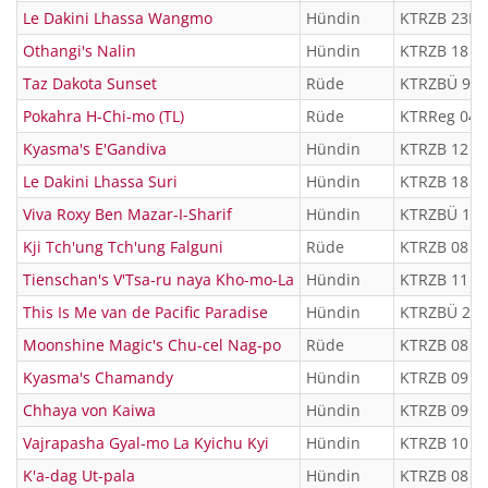
Le Dakini Lhassa Wangmo
Hündin
KTRZB 23LA
Othangi's Nalin
Hündin
KTRZB 18 1
Taz Dakota Sunset
Rüde
KTRZBÜ 99 
Pokahra H-Chi-mo (TL)
Rüde
KTRReg 04 
Kyasma's E'Gandiva
Hündin
KTRZB 12 8
Le Dakini Lhassa Suri
Hündin
KTRZB 18 1
Viva Roxy Ben Mazar-I-Sharif
Hündin
KTRZBÜ 16 
Kji Tch'ung Tch'ung Falguni
Rüde
KTRZB 08 5
Tienschan's V'Tsa-ru naya Kho-mo-La
Hündin
KTRZB 11 8
This Is Me van de Pacific Paradise
Hündin
KTRZBÜ 21L
Moonshine Magic's Chu-cel Nag-po
Rüde
KTRZB 08 6
Kyasma's Chamandy
Hündin
KTRZB 09 6
Chhaya von Kaiwa
Hündin
KTRZB 09 7
Vajrapasha Gyal-mo La Kyichu Kyi
Hündin
KTRZB 10 7
K'a-dag Ut-pala
Hündin
KTRZB 08 5