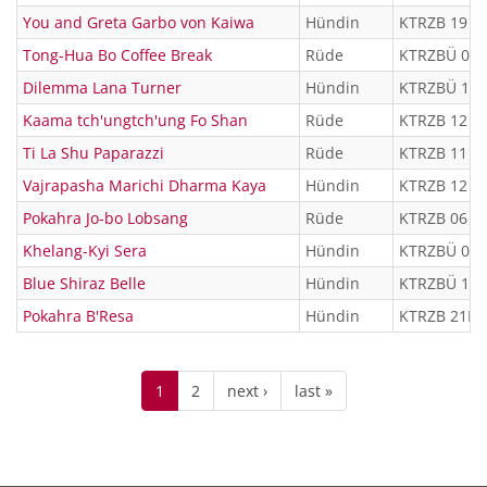
You and Greta Garbo von Kaiwa
Hündin
KTRZB 19 1
Tong-Hua Bo Coffee Break
Rüde
KTRZBÜ 07 
Dilemma Lana Turner
Hündin
KTRZBÜ 12 
Kaama tch'ungtch'ung Fo Shan
Rüde
KTRZB 12 8
Ti La Shu Paparazzi
Rüde
KTRZB 11 8
Vajrapasha Marichi Dharma Kaya
Hündin
KTRZB 12 8
Pokahra Jo-bo Lobsang
Rüde
KTRZB 06 4
Khelang-Kyi Sera
Hündin
KTRZBÜ 08 
Blue Shiraz Belle
Hündin
KTRZBÜ 13 
Pokahra B'Resa
Hündin
KTRZB 21LA
1
2
next ›
last »