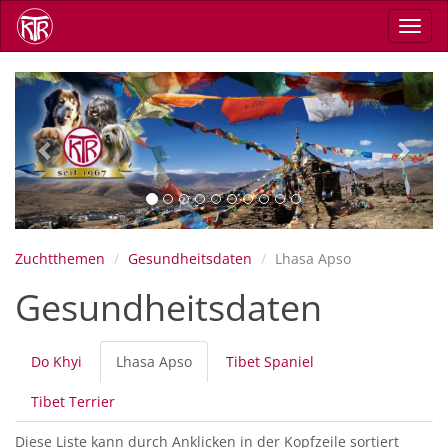
Skip
Toggl
to
navig
main
content
Previous
Next
Zuchtthemen
Gesundheitsdaten
Lhasa Apso
Gesundheitsdaten
Primary
Do Khyi
Lhasa Apso
(active
Tibet Spaniel
tabs
tab)
Tibet Terrier
Diese Liste kann durch Anklicken in der Kopfzeile sortiert