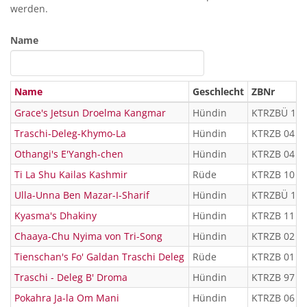
werden.
Name
Name
Geschlecht
ZBNr
Grace's Jetsun Droelma Kangmar
Hündin
KTRZBÜ 18 
Traschi-Deleg-Khymo-La
Hündin
KTRZB 04 3
Othangi's E'Yangh-chen
Hündin
KTRZB 04 3
Ti La Shu Kailas Kashmir
Rüde
KTRZB 10 7
Ulla-Unna Ben Mazar-I-Sharif
Hündin
KTRZBÜ 15 
Kyasma's Dhakiny
Hündin
KTRZB 11 7
Chaaya-Chu Nyima von Tri-Song
Hündin
KTRZB 02 2
Tienschan's Fo' Galdan Traschi Deleg
Rüde
KTRZB 01 1
Traschi - Deleg B' Droma
Hündin
KTRZB 97 8
Pokahra Ja-la Om Mani
Hündin
KTRZB 06 4