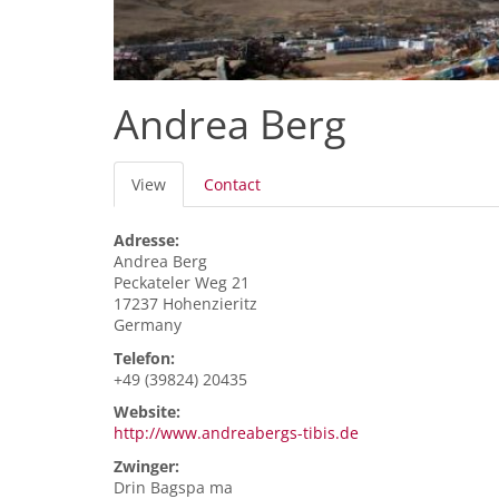
Andrea Berg
Primary
View
(active
Contact
tabs
tab)
Adresse:
Andrea
Berg
Peckateler Weg 21
17237
Hohenzieritz
Germany
Telefon:
+49 (39824) 20435
Website:
http://www.andreabergs-tibis.de
Zwinger:
Drin Bagspa ma