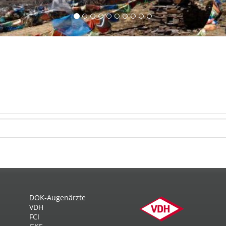
DOK-Augenärzte
VDH
FCI