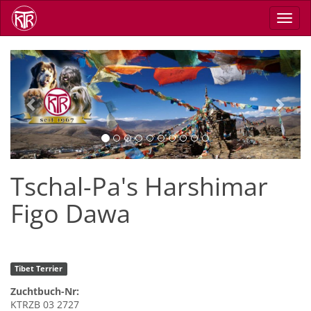
Skip
Toggl
to
navig
main
content
Previous
Next
Tschal-Pa's Harshimar
Figo Dawa
Tibet Terrier
Zuchtbuch-Nr:
KTRZB 03 2727