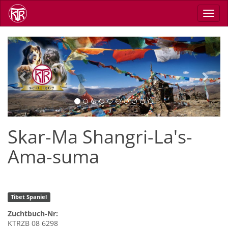
Skip
Toggl
to
navig
main
content
Previous
Next
Skar-Ma Shangri-La's-
Ama-suma
Tibet Spaniel
Zuchtbuch-Nr:
KTRZB 08 6298