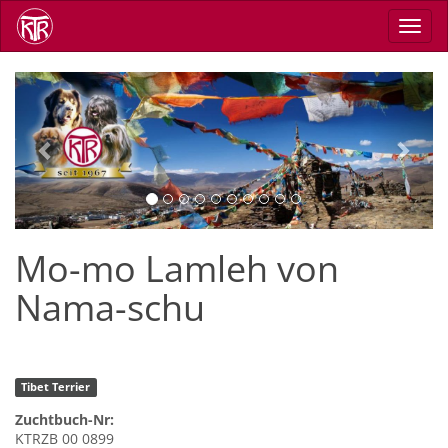
Skip
Toggl
to
navig
main
content
Previous
Next
Mo-mo Lamleh von
Nama-schu
Tibet Terrier
Zuchtbuch-Nr:
KTRZB 00 0899