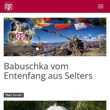
Skip
Toggl
to
navig
main
content
Previous
Next
Babuschka vom
Entenfang aus Selters
Tibet Terrier