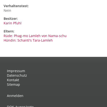
Verhaltenstest:
Nein
Besitzer:
Karin Pfuhl
Eltern:
Rüde: Phag-mo Lamleh von Nama-schu
Hündin: Schanti's Tara-Lamleh
Impressum
Datenschutz
Kontakt
Sitemap
Anmelden
DOK-Augenärzte