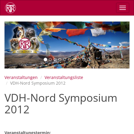
Skip
Toggl
to
navig
main
content
Previous
Next
Veranstaltungen
Veranstaltungsliste
VDH-Nord Symposium 2012
VDH-Nord Symposium
2012
Veranstaltungstermin: