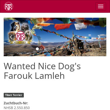
Skip
Toggl
to
navig
main
content
Previous
Next
Wanted Nice Dog's
Farouk Lamleh
Tibet Terrier
Zuchtbuch-Nr:
NHSB 2.550.850