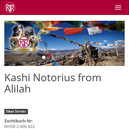
Skip
Toggl
to
navig
main
content
Previous
Next
Kashi Notorius from
Alilah
Tibet Terrier
Zuchtbuch-Nr:
NHSB 2.406 822