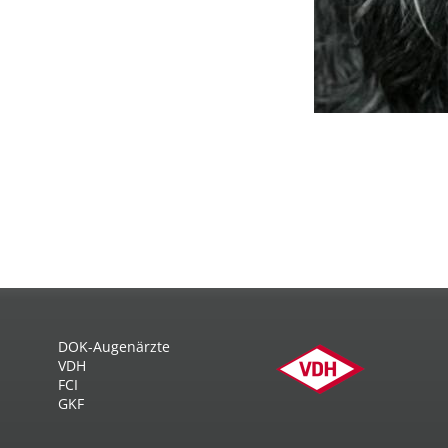
DOK-Augenärzte
VDH
FCI
GKF