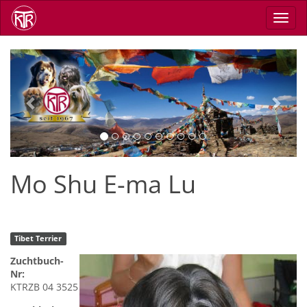
Skip
Toggl
to
navig
main
content
Previous
Next
Mo Shu E-ma Lu
Tibet Terrier
Zuchtbuch-
Nr:
KTRZB 04 3525