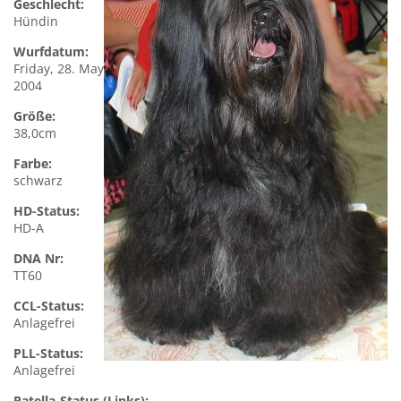
Geschlecht:
Hündin
Wurfdatum:
Friday, 28. May
2004
Größe:
38,0cm
Farbe:
schwarz
HD-Status:
HD-A
DNA Nr:
TT60
CCL-Status:
Anlagefrei
PLL-Status:
Anlagefrei
Patella-Status (Links):