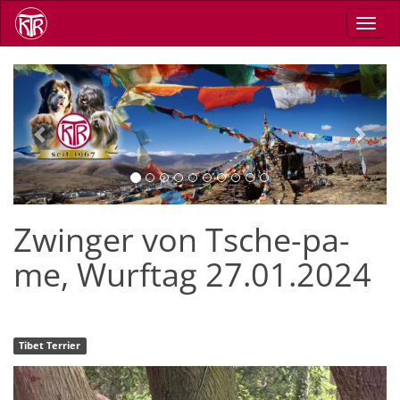
Skip
Toggl
to
navig
main
content
Previous
Next
Zwinger von Tsche-pa-
me, Wurftag 27.01.2024
Tibet Terrier