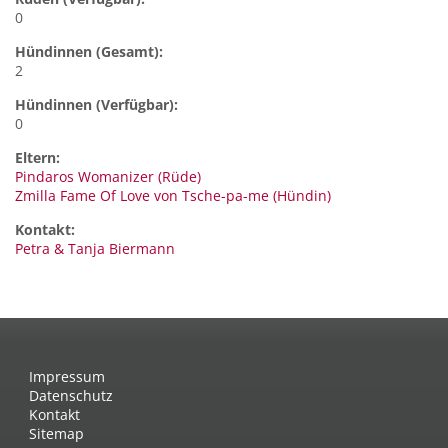
0
Hündinnen (Gesamt):
2
Hündinnen (Verfügbar):
0
Eltern:
Pindaros Womanizer (Rüde)
Zmilla Fame Of Love von Tsche-pa-me (Hündin)
Kontakt:
Petra & Tanja
Biermann
Impressum
Datenschutz
Kontakt
Sitemap