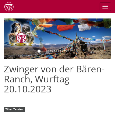
Skip
Toggl
to
navig
main
content
Previous
Next
Zwinger von der Bären-
Ranch, Wurftag
20.10.2023
Tibet Terrier