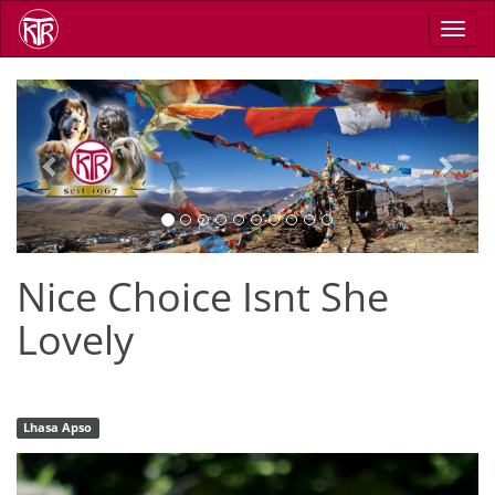
Skip
Toggl
to
navig
main
content
Previous
Next
Nice Choice Isnt She
Lovely
Lhasa Apso