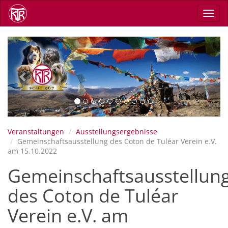
Skip
Toggl
to
navig
main
content
Previous
Next
Veranstaltungen
Ausstellungsergebnisse
Gemeinschaftsausstellung des Coton de Tuléar Verein e.V.
am 15.10.2022
Gemeinschaftsausstellun
des Coton de Tuléar
Verein e.V. am